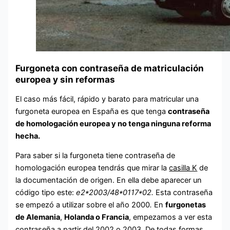
Furgoneta con contraseña de matriculación
europea y sin reformas
El caso más fácil, rápido y barato para matricular una
furgoneta europea en España es que tenga
contraseña
de homologación europea y no tenga ninguna reforma
hecha.
Para saber si la furgoneta tiene contraseña de
homologación europea tendrás que mirar la
casilla K
de
la documentación de origen. En ella debe aparecer un
código tipo este:
e2*2003/48*0117*02.
Esta contraseña
se empezó a utilizar sobre el año 2000
.
En
furgonetas
de Alemania
,
Holanda o Francia
, empezamos a ver esta
contraseña a partir del 2002 o 2003. De todas formas,